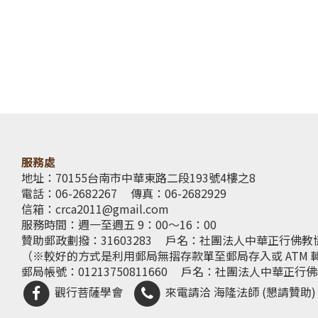
服務處
地址：70155台南市中華東路二段193號4樓之8
電話：06-2682267
傳真：06-2682929
信箱：
crca2011@gmail.com
服務時間：週一至週五 9：00～16：00
贊助郵政劃撥：31603283
戶名：社團法人中華正行佛教
（※較好的方式是利用郵局無摺存款單至郵局存入或 ATM 
郵局帳號：01213750811660
戶名：社團法人中華正行佛
觀行菩薩學會
來電請洽 海隆法師 (懇請贊助)