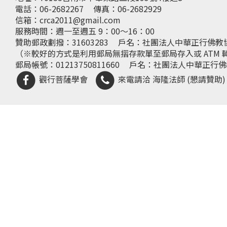
電話：06-2682267
傳真：06-2682929
信箱：
crca2011@gmail.com
服務時間：週一至週五 9：00～16：00
贊助郵政劃撥：31603283
戶名：社團法人中華正行佛教
（※較好的方式是利用郵局無摺存款單至郵局存入或 ATM 
郵局帳號：01213750811660
戶名：社團法人中華正行佛
觀行菩薩學會
來電請洽 海隆法師 (懇請贊助)