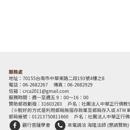
服務處
地址：70155台南市中華東路二段193號4樓之8
電話：06-2682267
傳真：06-2682929
信箱：
crca2011@gmail.com
服務時間：週一至週五 9：00～16：00
贊助郵政劃撥：31603283
戶名：社團法人中華正行佛教
（※較好的方式是利用郵局無摺存款單至郵局存入或 ATM 
郵局帳號：01213750811660
戶名：社團法人中華正行佛
觀行菩薩學會
來電請洽 海隆法師 (懇請贊助)